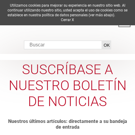
Utilizamos cookies para mejorar su experiencia en nuestro sitio web. Al
DE
EN
ES
FR
IT
continuar utilizando nuestro sitio, usted acepta el uso de cookies como se
establece en nuestra política de datos personales (ver más abajo).
Cerrar X
SUSCRÍBASE A
NUESTRO BOLETÍN
DE NOTICIAS
Nuestros últimos artículos: directamente a su bandeja
de entrada