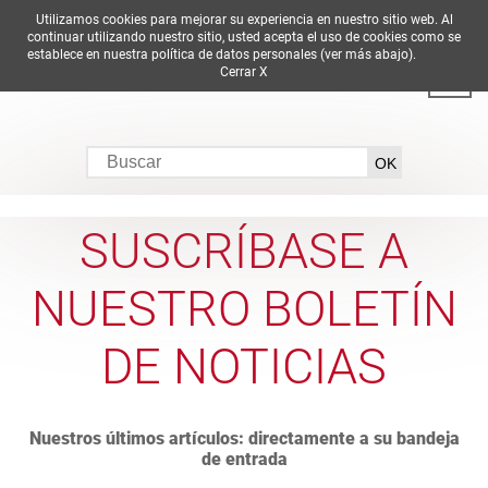
Utilizamos cookies para mejorar su experiencia en nuestro sitio web. Al
DE
EN
ES
FR
IT
continuar utilizando nuestro sitio, usted acepta el uso de cookies como se
establece en nuestra política de datos personales (ver más abajo).
Cerrar X
SUSCRÍBASE A
NUESTRO BOLETÍN
DE NOTICIAS
Nuestros últimos artículos: directamente a su bandeja
de entrada