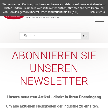
Wir verwenden Cookies, um Ihnen ein besseres Erlebnis auf unserer Webseite zu
DE
EN
ES
FR
IT
bieten. Indem Sie unsere Webseite weiter nutzen, stimmen Sie dem Gebrauch
von Cookies gemäß unserer Datenschutzrichtlinie zu (s.u.).
Schließen X
ABONNIEREN SIE
UNSEREN
NEWSLETTER
Unsere neuesten Artikel - direkt in Ihren Posteingang
Um alle aktuellen Neuigkeiten der Industrie zu erhalten,