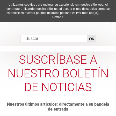
Utilizamos cookies para mejorar su experiencia en nuestro sitio web. Al
DE
EN
ES
FR
IT
continuar utilizando nuestro sitio, usted acepta el uso de cookies como se
establece en nuestra política de datos personales (ver más abajo).
Cerrar X
SUSCRÍBASE A
NUESTRO BOLETÍN
DE NOTICIAS
Nuestros últimos artículos: directamente a su bandeja
de entrada