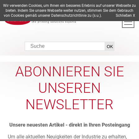
Wir verwenden Cookies, um Ihnen ein besseres Erlebnis auf unserer Webseite zu
DE
EN
ES
FR
IT
bieten. Indem Sie unsere Webseite weiter nutzen, stimmen Sie dem Gebrauch
von Cookies gemäß unserer Datenschutzrichtlinie zu (s.u.).
Schließen X
ABONNIEREN SIE
UNSEREN
NEWSLETTER
Unsere neuesten Artikel - direkt in Ihren Posteingang
Um alle aktuellen Neuigkeiten der Industrie zu erhalten,