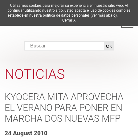
Utilizamos cookies para mejorar su experiencia en nuestro sitio web. Al
DE
EN
ES
FR
IT
continuar utilizando nuestro sitio, usted acepta el uso de cookies como se
establece en nuestra política de datos personales (ver más abajo).
Cerrar X
NOTICIAS
KYOCERA MITA APROVECHA
EL VERANO PARA PONER EN
MARCHA DOS NUEVAS MFP
24 August 2010