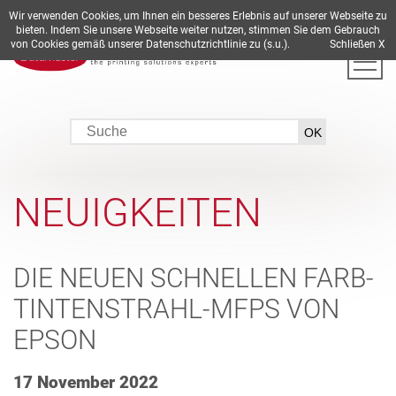
Wir verwenden Cookies, um Ihnen ein besseres Erlebnis auf unserer Webseite zu
DE
EN
ES
FR
IT
bieten. Indem Sie unsere Webseite weiter nutzen, stimmen Sie dem Gebrauch
von Cookies gemäß unserer Datenschutzrichtlinie zu (s.u.).
Schließen X
NEUIGKEITEN
DIE NEUEN SCHNELLEN FARB-
TINTENSTRAHL-MFPS VON
EPSON
17 November 2022