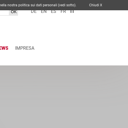
cato nella nostra politica sui dati personali (vedi sotto).
Chiudi X
DE
EN
ES
FR
IT
EWS
IMPRESA