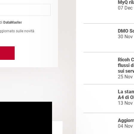
MyQ ril
07 Dec
di
DataMaster
DMO So
ggiornato sulle novità
30 Nov
Ricoh C
flussi 
sui serv
25 Nov
La stam
A4 di O
13 Nov
Aggior
04 Nov