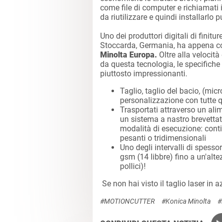
come file di computer e richiamati
da riutilizzare e quindi installarlo p
Uno dei produttori digitali di finitur
Stoccarda, Germania, ha appena c
Minolta Europa.
Oltre alla velocità 
da questa tecnologia, le specific
piuttosto impressionanti.
Taglio, taglio del bacio, (micr
personalizzazione con tutte q
Trasportati attraverso un alim
un sistema a nastro brevettato 
modalità di esecuzione: contin
pesanti o tridimensionali
Uno degli intervalli di spesso
gsm (14 libbre) fino a un'alt
pollici)!
Se non hai visto il taglio laser in
#MOTIONCUTTER
#Konica Minolta
#