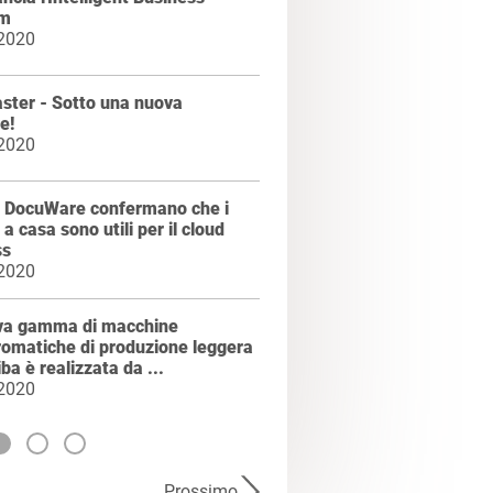
rm
 2020
ster - Sotto una nuova
e!
 2020
di DocuWare confermano che i
 a casa sono utili per il cloud
ss
 2020
va gamma di macchine
omatiche di produzione leggera
iba è realizzata da ...
 2020
Prossimo