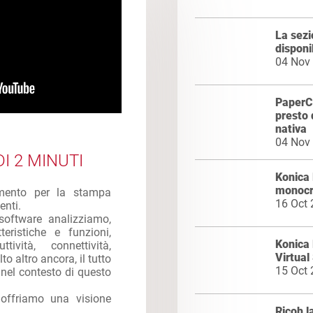
La sez
disponi
04 Nov
PaperCu
presto 
nativa
04 Nov
I 2 MINUTI
Konica
monocr
imento per la stampa
16 Oct
enti.
software analizziamo,
eristiche e funzioni,
Konica 
ttività, connettività,
Virtua
to altro ancora, il tutto
15 Oct
e nel contesto di questo
 offriamo una visione
Ricoh l