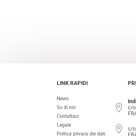
LINK RAPIDI
PR
News
Ind
c/o
Su di noi
FR
Contattaci
Legale
c/o
Politca privacy dei dati
FR