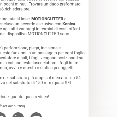
 in pochi minuti. Trovare un dado preformato
uò richiedere ore.
e tagliate al laser,
MOTIONCUTTER
di
oncluso un accordo esclusivo con
Konica
e agli altri vantaggi in termini di costi offerti
he del dispositivo MOTIONCUTTER sono
o) perforazione, piega, incisione e
ueste funzioni in un passaggio per ogni foglio
entatore a pali, i fogli vengono posizionati su
in cui una testa laser elabora i fogli in tre
ua, avvio e arresto o statica per oggetti
re del substrato più ampi sul mercato - da 54
ezza del substrato di 150 mm (quasi SEI
 azione, guarda questo video!
laser die cutting