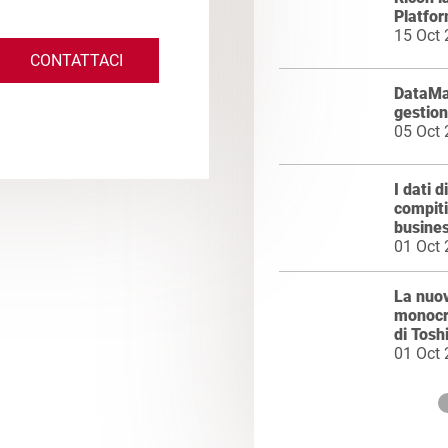
Platfo
15 Oct
CONTATTACI
DataMa
gestion
05 Oct
I dati 
compiti
busine
01 Oct
La nuo
monocr
di Tosh
01 Oct